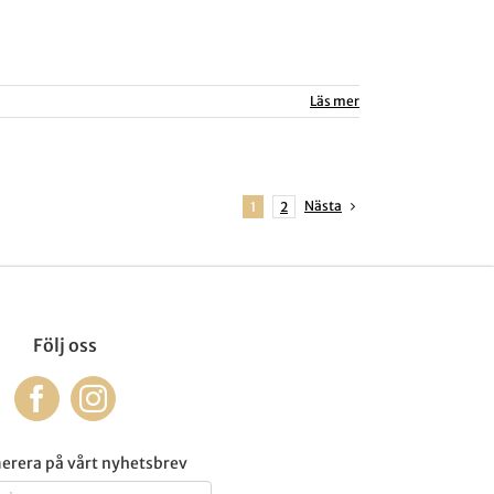
Läs mer
Nästa
1
2
Följ oss
rera på vårt nyhetsbrev