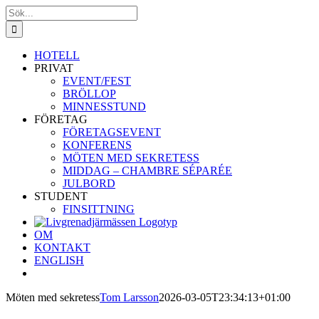
Fortsätt
Sök
till
efter:
innehållet
HOTELL
PRIVAT
EVENT/FEST
BRÖLLOP
MINNESSTUND
FÖRETAG
FÖRETAGSEVENT
KONFERENS
MÖTEN MED SEKRETESS
MIDDAG – CHAMBRE SÉPARÉE
JULBORD
STUDENT
FINSITTNING
OM
KONTAKT
ENGLISH
Möten med sekretess
Tom Larsson
2026-03-05T23:34:13+01:00