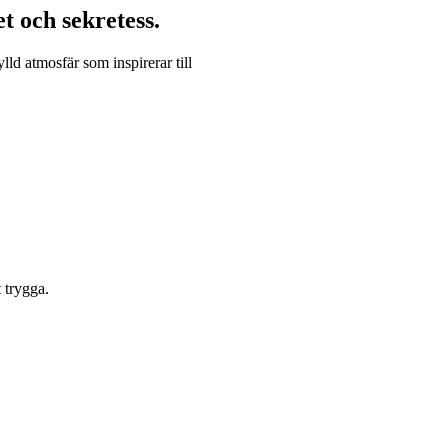
et
och
sekretess
.
lld atmosfär som inspirerar till
 trygga.