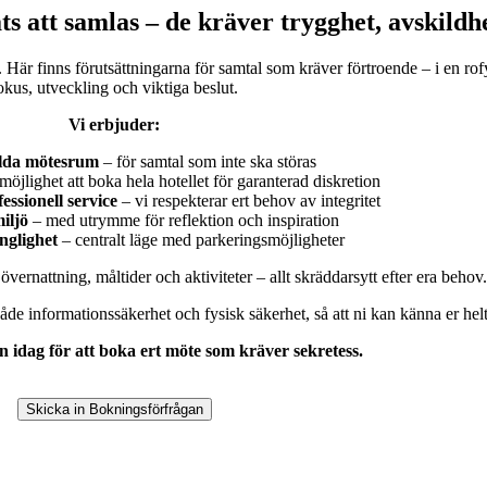
ts att samlas – de kräver
trygghet
,
avskildh
.
Här finns förutsättningarna för samtal som kräver förtroende – i en rofy
okus, utveckling och viktiga beslut.
Vi erbjuder:
lda mötesrum
– för samtal som inte ska störas
möjlighet att boka hela hotellet för garanterad diskretion
essionell service
– vi respekterar ert behov av integritet
iljö
– med utrymme för reflektion och inspiration
änglighet
– centralt läge med parkeringsmöjligheter
rnattning, måltider och aktiviteter – allt skräddarsytt efter era behov.
åde informationssäkerhet och fysisk säkerhet, så att ni kan känna er helt
 idag för att boka ert möte som kräver sekretess.
Skicka in Bokningsförfrågan