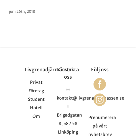
juni 26th, 2018
Livgrenadjärmässen
Kontakta
Följ oss
oss
Privat
Företag
kontakt@livgrenadjarmassen.se
Student
Hotell
Brigadgatan
Om
Prenumerera
8, 587 58
på vårt
Linköping
nyhetsbrev