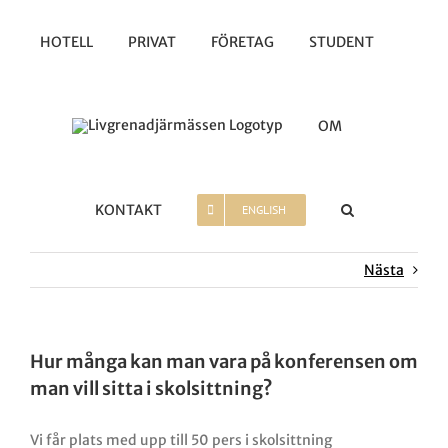
Fortsätt
till
HOTELL
PRIVAT
FÖRETAG
STUDENT
innehållet
OM
KONTAKT
ENGLISH
Nästa
Hur många kan man vara på konferensen om
man vill sitta i skolsittning?
Vi får plats med upp till 50 pers i skolsittning