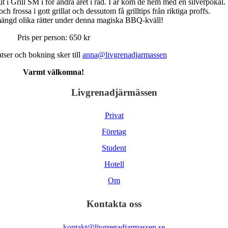
it i Grill SM i för andra året i rad. I år kom de hem med en silverpokal.
h frossa i gott grillat och dessutom få grilltips från riktiga proffs.
mängd olika rätter under denna magiska BBQ-kväll!
Pris per person: 650 kr
atser och bokning sker till
anna@livgrenadjarmassen
Varmt välkomna!
Livgrenadjärmässen
Privat
Företag
Student
Hotell
Om
Kontakta oss
kontakt@livgrenadjarmassen.se