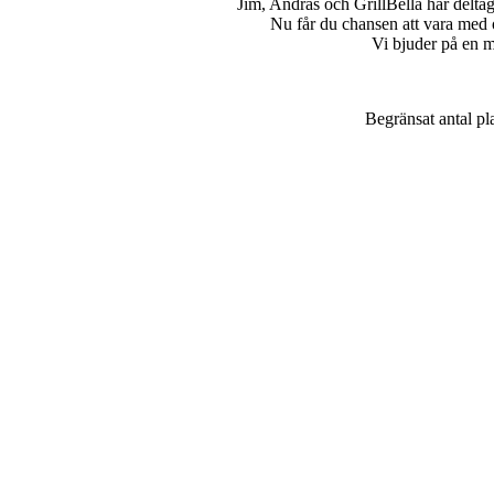
Jim, Andras och GrillBella har deltag
Nu får du chansen att vara med oc
Vi bjuder på en 
Begränsat antal pl