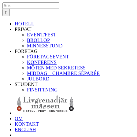
Fortsätt
Sök
till
efter:
innehållet
HOTELL
PRIVAT
EVENT/FEST
BRÖLLOP
MINNESSTUND
FÖRETAG
FÖRETAGSEVENT
KONFERENS
MÖTEN MED SEKRETESS
MIDDAG – CHAMBRE SÉPARÉE
JULBORD
STUDENT
FINSITTNING
OM
KONTAKT
ENGLISH