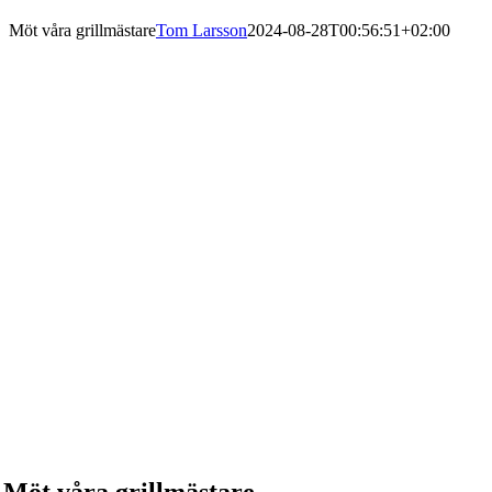
Möt våra grillmästare
Tom Larsson
2024-08-28T00:56:51+02:00
Möt våra grillmästare