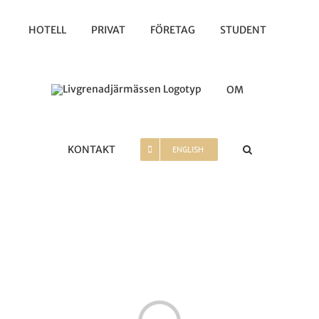
Fortsätt
till
HOTELL
PRIVAT
FÖRETAG
STUDENT
innehållet
OM
KONTAKT
ENGLISH
Loading...