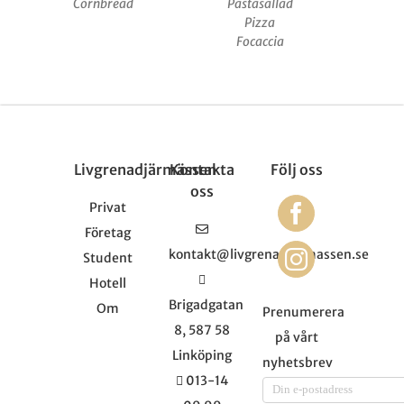
Cornbread
Pastasallad
Pizza
Focaccia
Livgrenadjärmässen
Kontakta
Följ oss
oss
Privat
Företag
kontakt@livgrenadjarmassen.se
Student
Hotell
Brigadgatan
Om
Prenumerera
8, 587 58
på vårt
Linköping
nyhetsbrev
013-14