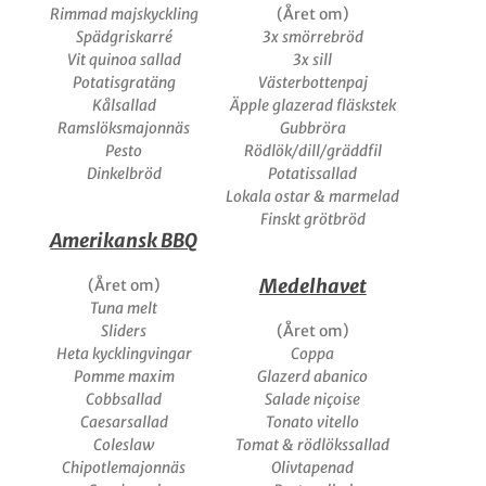
Rimmad majskyckling
(Året om)
Spädgriskarré
3x smörrebröd
Vit quinoa sallad
3x sill
Potatisgratäng
Västerbottenpaj
Kålsallad
Äpple glazerad fläskstek
Ramslöksmajonnäs
Gubbröra
Pesto
Rödlök/dill/gräddfil
Dinkelbröd
Potatissallad
Lokala ostar & marmelad
Finskt grötbröd
Amerikansk BBQ
Medelhavet
(Året om)
Tuna melt
Sliders
(Året om)
Heta kycklingvingar
Coppa
Pomme maxim
Glazerd abanico
Cobbsallad
Salade niçoise
Caesarsallad
Tonato vitello
Coleslaw
Tomat & rödlökssallad
Chipotlemajonnäs
Olivtapenad