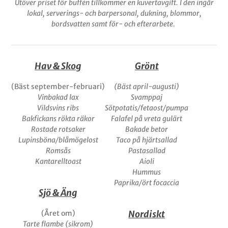
Utöver priset för buffén tillkommer en kuvertavgift. I den ingår
lokal, serverings- och barpersonal, dukning, blommor,
bordsvatten samt för- och efterarbete.
Hav & Skog
Grönt
(Bäst september-februari)
(Bäst april-augusti)
Vinbakad lax
Svamppaj
Vildsvins ribs
Sötpotatis/fetaost/pumpa
Bakfickans rökta räkor
Falafel på vreta gulärt
Rostade rotsaker
Bakade betor
Lupinsböna/blåmögelost
Taco på hjärtsallad
Romsås
Pastasallad
Kantarelltoast
Aioli
Hummus
Paprika/ört focaccia
Sjö & Äng
Nordiskt
(Året om)
Tarte flambe (sikrom)